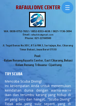
RAFAULI DIVE CENTER
WA:
0838-0752-7652
/
0852-8353-4638
/
0821-1136-3094
Email:
rafaulidc@gmail.com
Phone:
021-22160500
Jl. Tegal Danas No.101 C, RT.6/RW.3, Sertajaya, Kec. Cikarang
Timur Bekasi, Jawa Barat 17530
Pool:
- Kolam Renang Aquatic Center, East Cikarang, Bekasi
- Kolam Renang Tribuana - Cijantung
TRY SCUBA
Mencoba Scuba Diving!
Ini kesempatan Anda untuk menemukan
keindahan dunia dengan warna-warni
ikan dan terumbu karang yang hidup di
air yang biru dan hangat, "Scuba Diving"
Tidak ada yang sulir seperti yang di