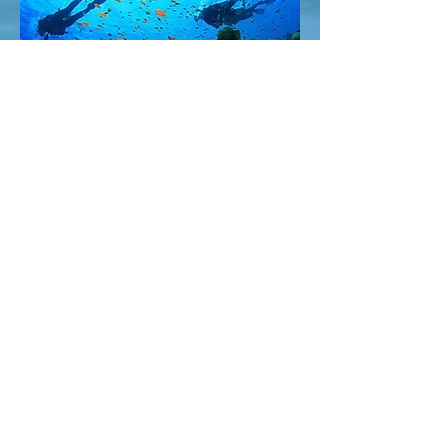
Tulisan ini adalah ungkapan dari
pemikiran penulis, sebagian foto di sini
diambil dari group kami, hak foto milik
fotografinya, terimakasih fotonya
Bila kalian ingin merasakan scuba diving
dan ingin belajar serta mendapatkan
sertifikat scuba scuba, agar diving kalian