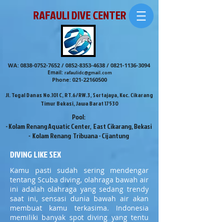
RAFAULI DIVE CENTER
WA:
0838-0752-7652
/
0852-8353-4638
/
0821-1136-3094
Email:
rafaulidc@gmail.com
Phone:
021-22160500
Jl. Tegal Danas No.101 C, RT.6/RW.3, Sertajaya, Kec. Cikarang
Timur Bekasi, Jawa Barat 17530
Pool:
- Kolam Renang Aquatic Center, East Cikarang, Bekasi
- Kolam Renang Tribuana - Cijantung
DIVING LIKE SEX
Kamu pasti sudah sering mendengar
tentang Scuba diving, olahraga bawah air
ini adalah olahraga yang sedang trendy
saat ini, sensasi dunia bawah air akan
membuat kamu terkasima. Indonesia
memiliki banyak spot diving yang tentu