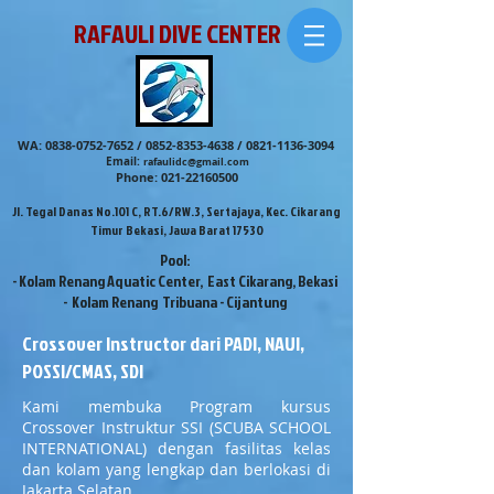
RAFAULI DIVE CENTER
WA:
0838-0752-7652
/
0852-8353-4638
/
0821-1136-3094
Email:
rafaulidc@gmail.com
Phone:
021-22160500
Jl. Tegal Danas No.101 C, RT.6/RW.3, Sertajaya, Kec. Cikarang
Timur Bekasi, Jawa Barat 17530
Pool:
- Kolam Renang Aquatic Center, East Cikarang, Bekasi
- Kolam Renang Tribuana - Cijantung
Crossover Instructor dari PADI, NAUI,
POSSI/CMAS, SDI
Kami membuka Program kursus
Crossover Instruktur SSI (SCUBA SCHOOL
INTERNATIONAL) dengan fasilitas kelas
dan kolam yang lengkap dan berlokasi di
Jakarta Selatan.