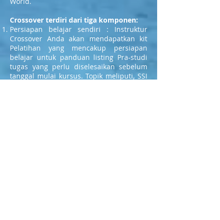
World.
Crossover terdiri dari tiga komponen:
Persiapan belajar sendiri : Instruktur
Crossover Anda akan mendapatkan kit
Pelatihan yang mencakup persiapan
belajar untuk panduan listing Pra-studi
tugas yang perlu diselesaikan sebelum
tanggal mulai kursus. Topik meliputi, SSI
Filsafat & Sejarah, Pelatihan SSI Standar
dan SSI Sistem pendidikan dll
Lokakarya Akademik: Sesi ini akan
mencakup tinjauan terhadap materi yang
sudah dipelajari selama belajar di rumah
serta informasi yang berkaitan dengan
penjadwalan dan mengajar SSI bagi
Penyelam Perairan Terbuka (Open Water
Diver).
In-Water Teaching Workshop: Tujuan sesi
ini adalah untuk memberikan orientasi
pada kemampuan untuk menyelam
dengan penguasaan beberapa
ketrampilan spesifik. Mengapa Instruktur
SSI lebih bernilai, karena Instruktur SSI